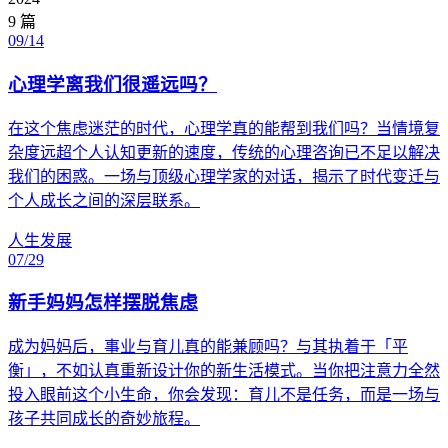
9
篇
09/14
心理学离我们很遥远吗？
在这个焦虑迷茫的时代，心理学真的能帮到我们吗？当情境复
杂度远超个人认知更新的速度，传统的心理咨询已不足以解决
我们的困惑。一场与顶级心理学家的对话，揭示了时代变迁与
个人成长之间的深层联系。
人生发展
07/29
新手妈妈怎样摆脱焦虑
成为妈妈后，事业与育儿真的能兼顾吗？与其执着于「平
衡」，不如认真重新设计你的新生活模式。当你把注意力全然
投入眼前这个小生命，你会发现：育儿不是任务，而是一场与
孩子共同成长的奇妙旅程。