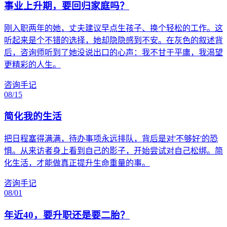
事业上升期，要回归家庭吗？
刚入职两年的她，丈夫建议早点生孩子、换个轻松的工作。这
听起来是个不错的选择，她却隐隐感到不安。在灰色的叙述背
后，咨询师听到了她没说出口的心声：我不甘于平庸，我渴望
更精彩的人生。
咨询手记
08/15
简化我的生活
把日程塞得满满，待办事项永远排队，背后是对'不够好'的恐
惧。从来访者身上看到自己的影子，开始尝试对自己松绑。简
化生活，才能做真正提升生命重量的事。
咨询手记
08/01
年近40，要升职还是要二胎？