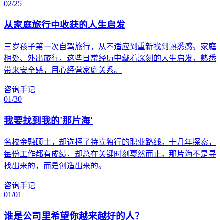
02/25
从家庭旅行中收获的人生启发
三岁孩子第一次自驾旅行，从不适应到重新找到熟悉感。家庭
相处、外出旅行，这些日常经历中藏着深刻的人生启发。熟悉
带来安全感，用心经营家庭关系。
咨询手记
01/30
我要找到我的'那片海'
名校金融硕士，却选择了特立独行的职业路线。十几年探索，
每份工作都有成绩，却总在关键时刻戛然而止。那片海不是寻
找出来的，而是创造出来的。
咨询手记
01/01
谁是公司里希望你越来越好的人？