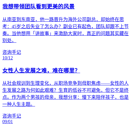
我想带领团队看到更美的风景
从南亚到东南亚，他一路晋升为海外公司副总，却始终在思
考：45岁之后失业了怎么办？副业已有起色，团队却跟不上节
奏。当他想用「讲故事」来激励大家时，真正的问题其实藏在
别处。
咨询手记
10/12
女性人生发展之难，难在哪里？
从社会规训到生理变化，从职场竞争到母职焦虑——女性的人
生发展之路为何如此艰难？生育的低谷不可避免，但它不是终
点。作为两个男孩的母亲，我想分享：慢下来陪伴孩子，也是
一种人生主题。
咨询手记
09/01