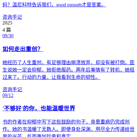
妈？温尼科特告诉我们，good enough才是答案。
咨询手记
2025
4
篇
09/30
如何走出重创？
她经历了人生重创，有足够理由崩溃放弃，却没有被打倒。医
生说她一定会抑郁，她拒绝服药。两年后事情有了转机，她挺
过来了。行动的力量，让我看到生命的韧性。
咨询手记
09/12
'不够好'的你，也能温暖世界
书的作者在抑郁中写下这些鼓励的句子，身患重病仍完成创
作。她的书温暖了无数人。即便身处深渊，用尽全力传递给世
界的光芒，反而更加珍贵和真实。