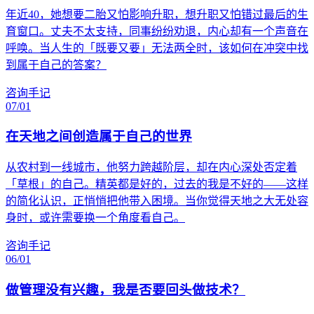
年近40，她想要二胎又怕影响升职，想升职又怕错过最后的生
育窗口。丈夫不太支持，同事纷纷劝退，内心却有一个声音在
呼唤。当人生的「既要又要」无法两全时，该如何在冲突中找
到属于自己的答案？
咨询手记
07/01
在天地之间创造属于自己的世界
从农村到一线城市，他努力跨越阶层，却在内心深处否定着
「草根」的自己。精英都是好的，过去的我是不好的——这样
的简化认识，正悄悄把他带入困境。当你觉得天地之大无处容
身时，或许需要换一个角度看自己。
咨询手记
06/01
做管理没有兴趣，我是否要回头做技术？