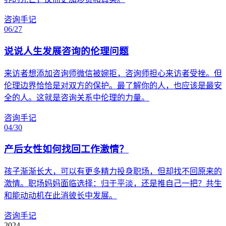
咨询手记
06/27
说说人生发展咨询的伦理问题
来访者想添加咨询师微信被婉拒，咨询师担心来访者受挫。但
伦理边界恰恰是对双方的保护。最了解你的人，也应该是最安
全的人。这就是咨询关系中伦理的力量。
咨询手记
04/30
产后女性如何找回工作激情？
孩子渐渐长大，可以有更多精力投身职场，但却找不回原来的
激情。职场妈妈面临选择：归于平淡，还是推自己一把？共生
和能动动机在此消彼长中发展。
咨询手记
2024