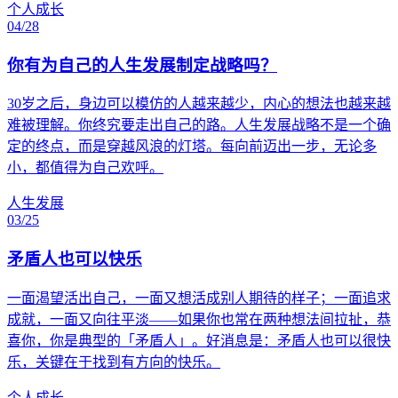
个人成长
04/28
你有为自己的人生发展制定战略吗？
30岁之后，身边可以模仿的人越来越少，内心的想法也越来越
难被理解。你终究要走出自己的路。人生发展战略不是一个确
定的终点，而是穿越风浪的灯塔。每向前迈出一步，无论多
小，都值得为自己欢呼。
人生发展
03/25
矛盾人也可以快乐
一面渴望活出自己，一面又想活成别人期待的样子；一面追求
成就，一面又向往平淡——如果你也常在两种想法间拉扯，恭
喜你，你是典型的「矛盾人」。好消息是：矛盾人也可以很快
乐，关键在于找到有方向的快乐。
个人成长