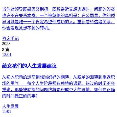
当你对领导既感恩又别扭，既想亲近又想逃避时，问题的答案
也许不在关系本身。一个被忽略的真相是：在公司里，你的领
导可能是唯一一个肯定希望你成功的人。重新看待这段关系，
你会发现意想不到的转机。
咨询手记
2023
8
篇
12/01
给女孩们的人生发展建议
从初入职场的迷茫到想当妈妈的期待，从脱单的渴望到重返职
场的勇气——每个人生阶段都有独特的课题。错过的时间不会
重来，那些被耽搁的问题终将累积成更大的遗憾。如何在正确
的时间做正确的事？
人生发展
11/01