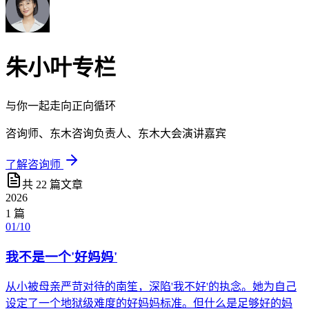
朱小叶
专栏
与你一起走向正向循环
咨询师、东木咨询负责人、东木大会演讲嘉宾
了解咨询师
共
22
篇文章
2026
1
篇
01/10
我不是一个'好妈妈'
从小被母亲严苛对待的南笙，深陷'我不好'的执念。她为自己
设定了一个地狱级难度的好妈妈标准。但什么是足够好的妈