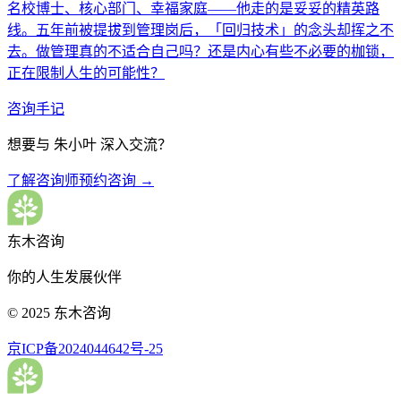
名校博士、核心部门、幸福家庭——他走的是妥妥的精英路
线。五年前被提拔到管理岗后，「回归技术」的念头却挥之不
去。做管理真的不适合自己吗？还是内心有些不必要的枷锁，
正在限制人生的可能性？
咨询手记
想要与
朱小叶
深入交流？
了解咨询师
预约咨询 →
东木咨询
你的人生发展伙伴
© 2025 东木咨询
京ICP备2024044642号-25