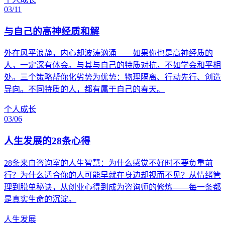
03/11
与自己的高神经质和解
外在风平浪静，内心却波涛汹涌——如果你也是高神经质的
人，一定深有体会。与其与自己的特质对抗，不如学会和平相
处。三个策略帮你化劣势为优势：物理隔离、行动先行、创造
导向。不同特质的人，都有属于自己的春天。
个人成长
03/06
人生发展的28条心得
28条来自咨询室的人生智慧：为什么感觉不好时不要负重前
行？为什么适合你的人可能早就在身边却视而不见？从情绪管
理到脱单秘诀，从创业心得到成为咨询师的修炼——每一条都
是真实生命的沉淀。
人生发展