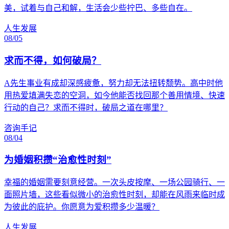
美，试着与自己和解，生活会少些拧巴、多些自在。
人生发展
08/05
求而不得，如何破局？
A先生事业有成却深感疲惫，努力却无法扭转颓势。高中时他
用热爱填满失恋的空洞，如今他能否找回那个善用情境、快速
行动的自己？求而不得时，破局之道在哪里？
咨询手记
08/04
为婚姻积攒“治愈性时刻”
幸福的婚姻需要刻意经营。一次头皮按摩、一场公园骑行、一
面照片墙，这些看似微小的治愈性时刻，却能在风雨来临时成
为彼此的庇护。你愿意为爱积攒多少温暖？
人生发展