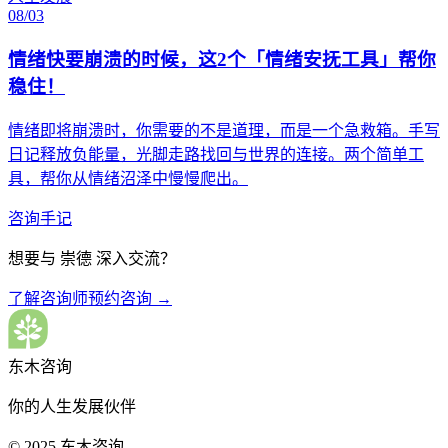
08/03
情绪快要崩溃的时候，这2个「情绪安抚工具」帮你
稳住！
情绪即将崩溃时，你需要的不是道理，而是一个急救箱。手写
日记释放负能量，光脚走路找回与世界的连接。两个简单工
具，帮你从情绪沼泽中慢慢爬出。
咨询手记
想要与
崇德
深入交流？
了解咨询师
预约咨询 →
东木咨询
你的人生发展伙伴
© 2025 东木咨询