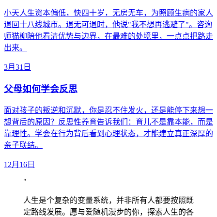
小天人生资本偏低，快四十岁，无房无车，为照顾生病的家人
退回十八线城市。退无可退时，他说"我不想再逃避了"。咨询
师猫柳陪他看清优势与边界，在最难的处境里，一点点把路走
出来。
3月31日
父母如何学会反思
面对孩子的叛逆和沉默，你是忍不住发火，还是能停下来想一
想背后的原因？反思性养育告诉我们：育儿不是靠本能，而是
靠理性。学会在行为背后看到心理状态，才能建立真正深厚的
亲子联结。
12月16日
"
人生是个复杂的变量系统，并非所有人都要按照既
定路线发展。愿与爱随机漫步的你，探索人生的各