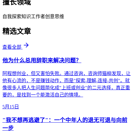
擅长领域
自我探索
知识工作者
创意思维
精选文章
查看全部
他为什么总用辞职来解决问题？
阿程想创业，但又害怕失败。通过咨询，咨询师猫柳发现，让
他有心流的，不是赚钱动作，而是"探索-理解-连接-共创"。就
像很多人把人生问题简化成"上班或创业"的二元选择，真正重
要的，是找到一个能激活自己的情境。
5月15日
"我不想再逃避了"：一个中年人的退无可退与向前
一步