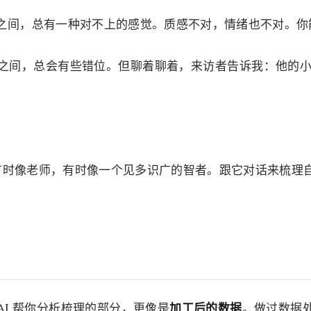
之间，总有一种对不上的感觉。质感不对，情绪也不对。你
间，总会有些错位。但聊着聊着，来访者告诉我：他的小传是让
，有时像老师，有时像一个见多识广的智者。跟它对话来梳
加工后的数据
AI 帮你分析梳理的部分，更像是
。做过数据